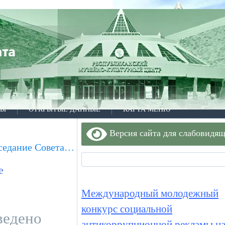
ТЫ
ОТКРЫТЫЕ ДАННЫЕ
КАРТА МЕНЮ
Версия сайта для слабовидя
заседание Совета…
е
Международный молодежный
конкурс социальной
ведено
антикоррупционной рекламы на