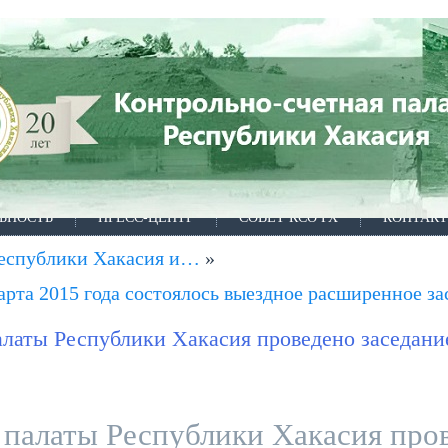
ЬНОСТЬ
ПРЕСС-ЦЕНТР
СОВЕТ КСО РХ
КОНТАК
Республики Хакасия и…
»
 марта 2015 года состоялось выездное расширенное 
палаты Республики Хакасия проведено заседани
 палаты Республики Хакасия про