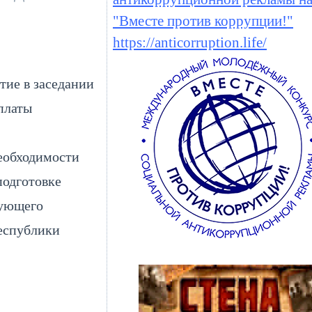
"Вместе против коррупции!"
https://anticorruption.life/
тие в заседании
платы
еобходимости
подготовке
вующего
еспублики