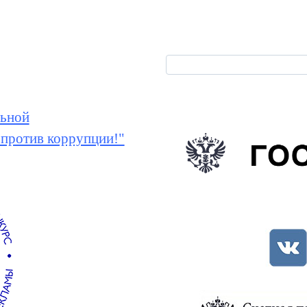
ьной
 против коррупции!"