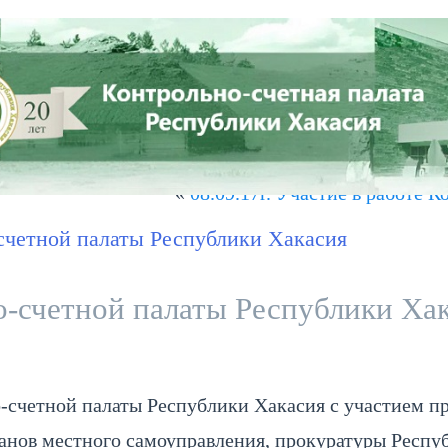
СТЬ
ПРЕСС-ЦЕНТР
СОВЕТ КСО РХ
КОНТАКТЫ
и Хакасия приняла участие в…
»
«
08.09.17г. Участие в работе
-счетной палаты Республики Хакасия
о-счетной палаты Республики Ха
счетной палаты Республики Хакасия с участием п
ганов местного самоуправления, прокуратуры Респу