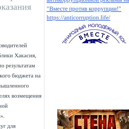
оказания
"Вместе против коррупции!"
https://anticorruption.life/
оводителей
блики Хакасия,
о результатам
кого бюджета на
омышленного
целях возмещения
ной
».
уг для