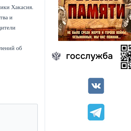
лики Хакасия.
тва и
дители
лений об