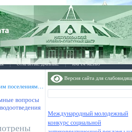
ТЫ
ОТКРЫТЫЕ ДАННЫЕ
КАРТА МЕНЮ
Версия сайта для слабовидя
ским поселениям…
емные вопросы
 водоотведения
Международный молодежный
конкурс социальной
мотрены
антикоррупционной рекламы на