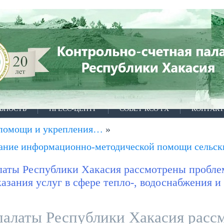
ЬНОСТЬ
ПРЕСС-ЦЕНТР
СОВЕТ КСО РХ
КОНТАК
й помощи и укрепления…
»
азание информационно-методической помощи сель
палаты Республики Хакасия рассмотрены пробл
зания услуг в сфере тепло-, водоснабжения и
палаты Республики Хакасия расс