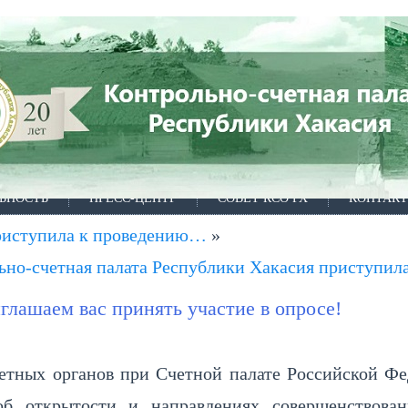
ЬНОСТЬ
ПРЕСС-ЦЕНТР
СОВЕТ КСО РХ
КОНТАК
приступила к проведению…
»
ьно-счетная палата Республики Хакасия приступи
лашаем вас принять участие в опросе!
етных органов при Счетной палате Российской Фе
б открытости и направлениях совершенствован