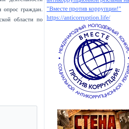
"Вместе против коррупции!"
я опрос граждан.
https://anticorruption.life/
ской области по