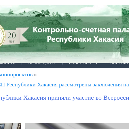
ЬНОСТЬ
ПРЕСС-ЦЕНТР
СОВЕТ КСО РХ
КОНТАК
конопроектов
»
П Республики Хакасия рассмотрены заключения на
публики Хакасия приняли участие во Всеросс