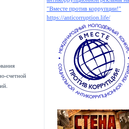
"Вместе против коррупции!"
https://anticorruption.life/
ования
но-счетной
ий.