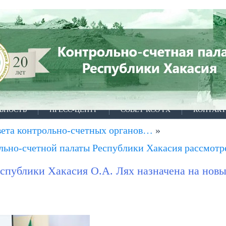
ЬНОСТЬ
ПРЕСС-ЦЕНТР
СОВЕТ КСО РХ
КОНТАК
овета контрольно-счетных органов…
»
льно-счетной палаты Республики Хакасия рассмот
спублики Хакасия О.А. Лях назначена на новы