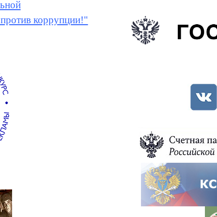
ьной
 против коррупции!"