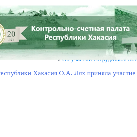
СТЬ
ПРЕСС-ЦЕНТР
СОВЕТ КСО РХ
КОНТАКТЫ
рены законопроекты, разработанные с…
»
«
Об участии сотрудников Ко
Республики Хакасия О.А. Лях приняла участие