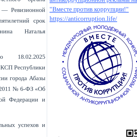
"Вместе против коррупции!"
я — Ревизионной
https://anticorruption.life/
пятилетний срок
нина Наталья
о 18.02.2025
 КСП Республики
сии города Абазы
.2011 № 6-ФЗ «Об
кой Федерации и
льных успехов и