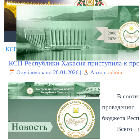
ГЛАВНАЯ
О ПАЛАТЕ
ДЕЯТЕЛЬНО
КСП Республики Хакасия провела проверку соо
КСП Республики Хакасия приступила к пр
Опубликовано
28.01.2026
|
Автор:
admin
В соотв
проведению 
бюджета Респ
Всего 