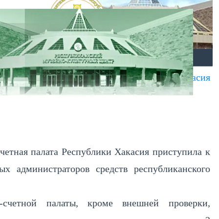
ОТКРЫТЫЕ ДАННЫЕ
КАРТА МЕНЮ
ось заседание коллегии КСП Республики Хакасия
счетная палата Республики Хакасия приступила к
х администраторов средств республиканского
-счетной палаты, кроме внешней проверки,