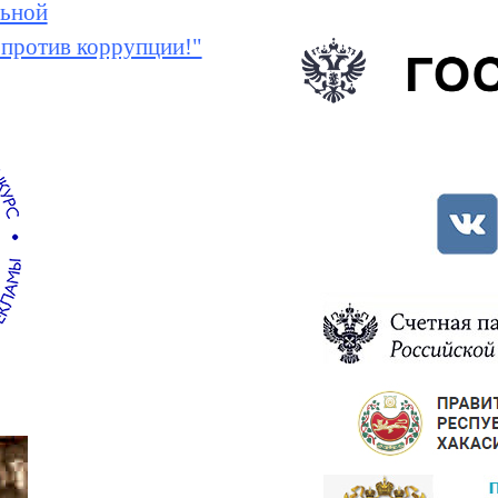
ьной
 против коррупции!"