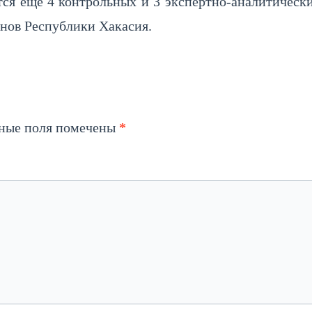
ся еще 4 контрольных и 3 экспертно-аналитически
онов Республики Хакасия.
ьные поля помечены
*