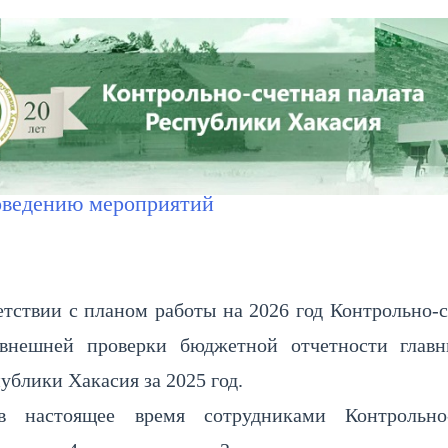
СТЬ
ПРЕСС-ЦЕНТР
СОВЕТ КСО РХ
КОНТАКТЫ
тветствия квалификационным…
»
«
Состоял
оведению мероприятий
етствии с планом работы на 2026 год Контрольно-
внешней проверки бюджетной отчетности главны
ублики Хакасия за 2025 год.
в настоящее время сотрудниками Контрольно