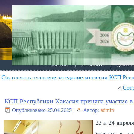
ГЛАВНАЯ
О ПАЛАТЕ
ДЕЯТЕЛ
Состоялось плановое заседание коллегии КСП Рес
«
Сот
КСП Республики Хакасия приняла участие в 
Опубликовано
25.04.2025
|
Автор:
admin
23 и 24 апрел
участие в за