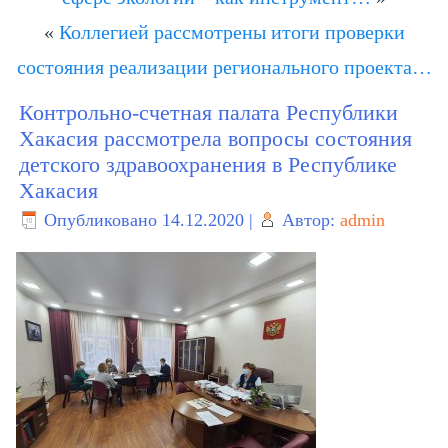
«
Коллегией рассмотрены итоги проверки
состояния реализации регионального проекта…
Контрольно-счетная палата Республики
Хакасия рассмотрела вопросы состояния
детского здравоохранения в Республике
Хакасия
Опубликовано
14.12.2020
|
Автор:
admin