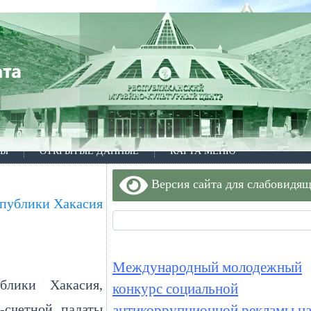
ТЫ
ОТКРЫТЫЕ ДАННЫЕ
КАРТА МЕНЮ
Версия сайта для слабовидя
спублики Хакасия
Международный молодежный
блики Хакасия,
конкурс социальной
-счетной палаты
антикоррупционной рекламы на