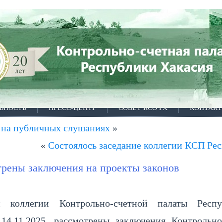
ЬНОСТЬ
ПРЕСС-ЦЕНТР
СОВЕТ КСО РХ
КОНТАК
 на публичных слушаниях
»
«
Состоялось заседание коллегии КСП Ре
рены заключения на проекты законов
и коллегии Контрольно-счетной палаты Респу
 14.11.2025, рассмотрены заключения Контрольно