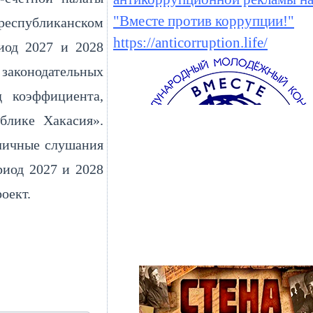
"Вместе против коррупции!"
 республиканском
https://anticorruption.life/
иод 2027 и 2028
законодательных
д коэффициента,
блике Хакасия».
бличные слушания
риод 2027 и 2028
оект.