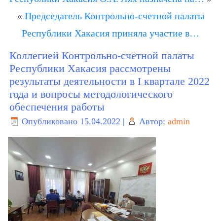
«
Председатель Контрольно-счетной палаты
Республики Хакасия приняла участие в…
Коллегией Контрольно-счетной палаты
Республики Хакасия рассмотрены
результаты деятельности в I квартале 2022
года и вопросы методологического
обеспечения работы
Опубликовано
15.04.2022
|
Автор:
admin