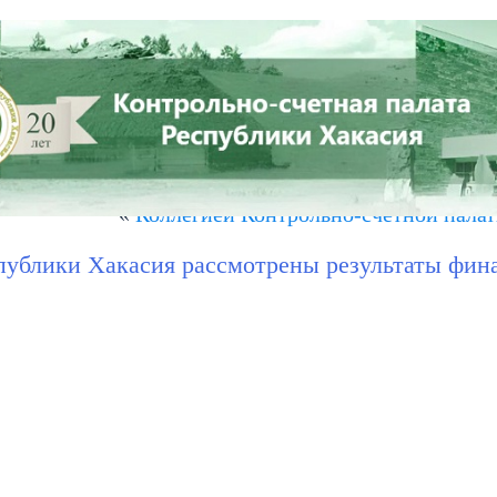
СТЬ
ПРЕСС-ЦЕНТР
СОВЕТ КСО РХ
КОНТАКТЫ
я представлено заключение на проект…
»
«
Коллегией Контрольно-счетной пала
публики Хакасия рассмотрены результаты фин