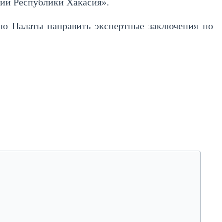
тий Республики Хакасия».
елю Палаты направить экспертные заключения по