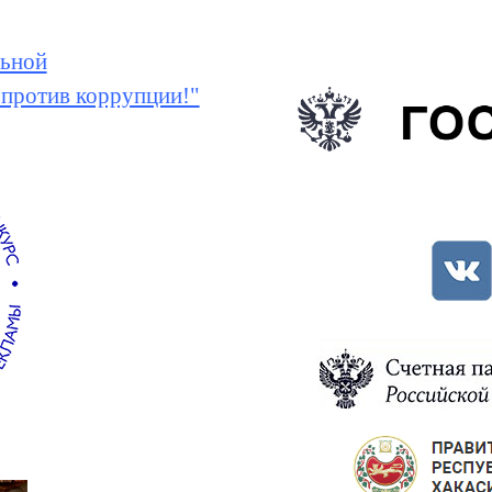
ьной
 против коррупции!"