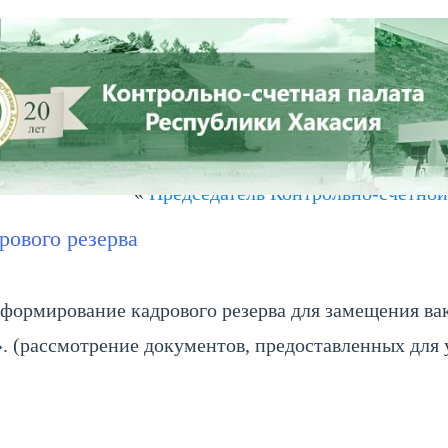
СТЬ
ПРЕСС-ЦЕНТР
СОВЕТ КСО РХ
КОНТАКТЫ
ки Хакасия рассмотрены результаты…
»
«
Председатель Контрольно-счетной
рового резерва
а формирование кадрового резерва для замещения 
. (рассмотрение документов, предоставленных для у