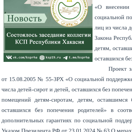
«О внесении
социальной по
лиц из числа д
Закона Респу
детям, оставш
оставшихся бе
Проект з
от 15.08.2005 № 55-ЗРХ «О социальной поддержке 
числа детей-сирот и детей, оставшихся без попеч
помещений детям-сиротам, детям, оставшимся 
оставшихся без попечения родителей» в соо
дополнительных гарантиях по социальной поддер
Указом Президента РФ от 23.01.2024 № 63 О мера