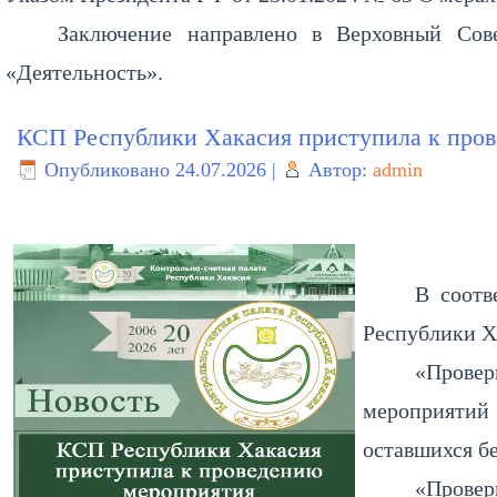
Заключение направлено в Верховный Сов
«Деятельность».
КСП Республики Хакасия приступила к про
Опубликовано
24.07.2026
|
Автор:
admin
В соотв
Республики Х
«Провер
мероприяти
оставшихся бе
«Прове