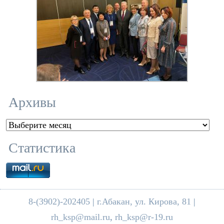
Архивы
Архивы
Статистика
8-(3902)-202405
|
г.Абакан, ул. Кирова, 81
|
rh_ksp@mail.ru
,
rh_ksp@r-19.ru