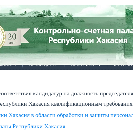
ЬНОСТЬ
ПРЕСС-ЦЕНТР
СОВЕТ КСО РХ
КОНТАК
соответствия кандидатур на должность председател
 Республики Хакасия квалификационным требовани
ки Хакасия в области обработки и защиты персона
латы Республики Хакасия