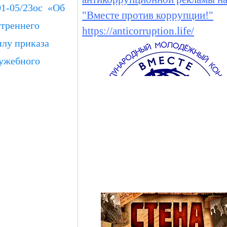
01-05/23ос «Об
"Вместе против коррупции!"
утреннего
https://anticorruption.life/
илу приказа
лужебного