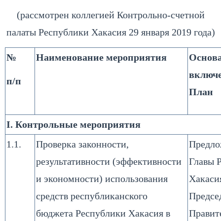
(рассмотрен коллегией Контрольно-счетной
палаты Республики Хакасия 29 января 2019 года)
№
Наименование мероприятия
Основ
включ
п/п
План
I. Контрольные мероприятия
1.1.
Проверка законности,
Предло
результативности (эффективности
Главы 
и экономности) использования
Хакаси
средств республиканского
Предсе
бюджета Республики Хакасия в
Правит